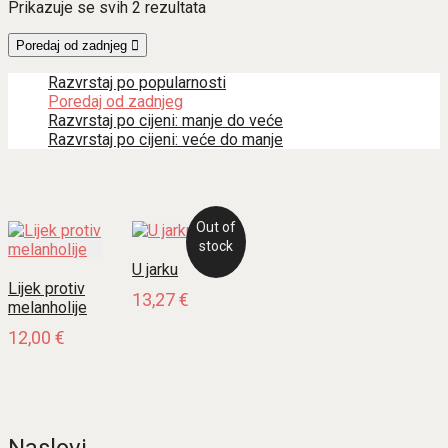
Poredano
Prikazuje se svih 2 rezultata
po
najnovijem
Poredaj od zadnjeg
Razvrstaj po popularnosti
Poredaj od zadnjeg
Razvrstaj po cijeni: manje do veće
Razvrstaj po cijeni: veće do manje
Out of
stock
U jarku
Lijek protiv
13,27
€
melanholije
12,00
€
Naslovi