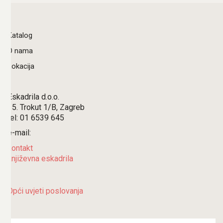
Katalog
O nama
Lokacija
Eskadrila d.o.o.
15. Trokut 1/B, Zagreb
tel: 01 6539 645
e-mail:
kontakt
književna eskadrila
Opći uvjeti poslovanja
Search