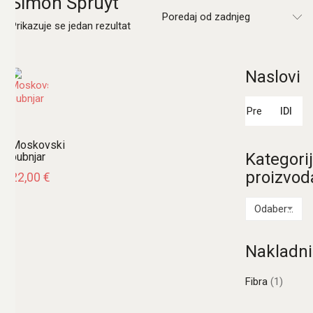
Simon Spruyt
Poredaj od zadnjeg
Prikazuje se jedan rezultat
Naslovi
Pretraži:
IDI
Moskovski
Kategori
bubnjar
proizvod
22,00
€
Odaberi kategoriju
Nakladni
Fibra
(1)