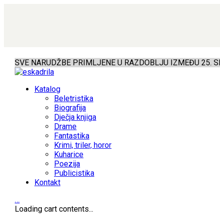
SVE NARUDŽBE PRIMLJENE U RAZDOBLJU IZMEĐU 25. SR
Katalog
Beletristika
Biografija
Dječja knjiga
Drame
Fantastika
Krimi, triler, horor
Kuharice
Poezija
Publicistika
Kontakt
…
Loading cart contents...