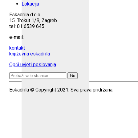
Lokacija
Eskadrila d.o.o.
15. Trokut 1/B, Zagreb
tel: 01 6539 645
e-mail:
kontakt
književna eskadrila
Opći uvjeti poslovanja
Search
for:
Eskadrila © Copyright 2021. Sva prava pridržana.