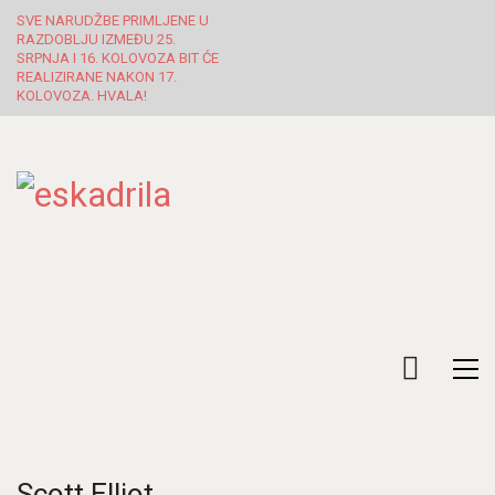
SVE NARUDŽBE PRIMLJENE U
RAZDOBLJU IZMEĐU 25.
SRPNJA I 16. KOLOVOZA BIT ĆE
REALIZIRANE NAKON 17.
KOLOVOZA. HVALA!
Scott Elliot