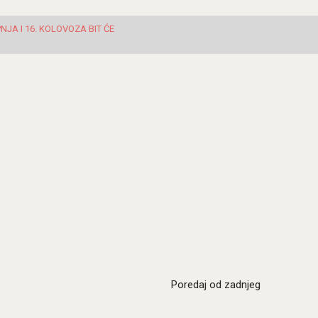
JA I 16. KOLOVOZA BIT ĆE
Poredaj od zadnjeg