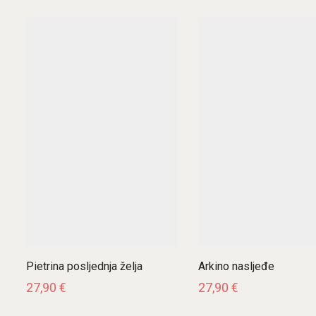
najnovijem
Pietrina posljednja želja
Arkino nasljeđe
27,90
€
27,90
€