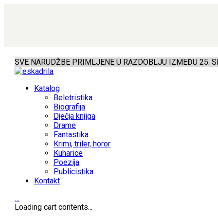
SVE NARUDŽBE PRIMLJENE U RAZDOBLJU IZMEĐU 25. SR
Katalog
Beletristika
Biografija
Dječja knjiga
Drame
Fantastika
Krimi, triler, horor
Kuharice
Poezija
Publicistika
Kontakt
…
Loading cart contents...