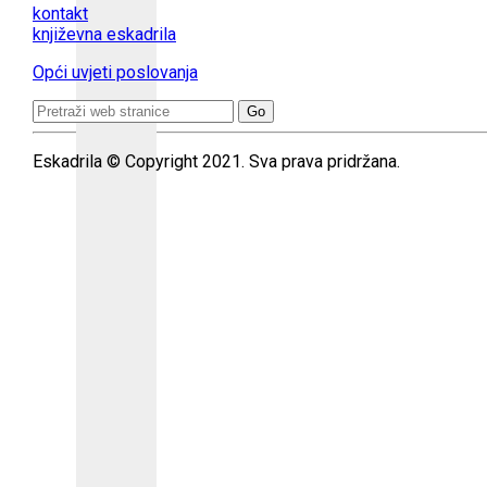
kontakt
književna eskadrila
Opći uvjeti poslovanja
Search
for:
Eskadrila © Copyright 2021. Sva prava pridržana.