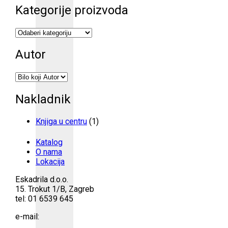
Kategorije proizvoda
Autor
Nakladnik
Knjiga u centru
(1)
Katalog
O nama
Lokacija
Eskadrila d.o.o.
15. Trokut 1/B, Zagreb
tel: 01 6539 645
e-mail: