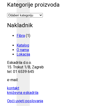
Kategorije proizvoda
Nakladnik
Fibra
(1)
Katalog
O nama
Lokacija
Eskadrila d.o.o.
15. Trokut 1/B, Zagreb
tel: 01 6539 645
e-mail:
kontakt
književna eskadrila
Opći uvjeti poslovanja