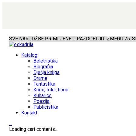
SVE NARUDŽBE PRIMLJENE U RAZDOBLJU IZMEĐU 25. SR
Katalog
Beletristika
Biografija
Dječja knjiga
Drame
Fantastika
Krimi, triler, horor
Kuharice
Poezija
Publicistika
Kontakt
…
Loading cart contents...