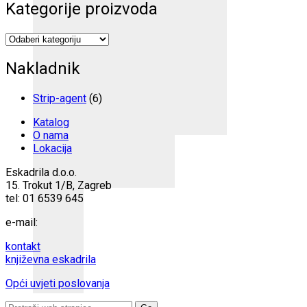
Kategorije proizvoda
Nakladnik
Strip-agent
(6)
Katalog
O nama
Lokacija
Eskadrila d.o.o.
15. Trokut 1/B, Zagreb
tel: 01 6539 645
e-mail:
kontakt
književna eskadrila
Opći uvjeti poslovanja
Search