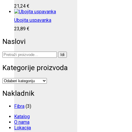
21,24
€
Ubojita uspavanka
23,89
€
Naslovi
Pretraži:
Idi
Kategorije proizvoda
Nakladnik
Fibra
(3)
Katalog
O nama
Lokacija