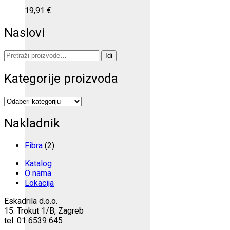
19,91
€
Naslovi
Pretraži:
Idi
Kategorije proizvoda
Nakladnik
Fibra
(2)
Katalog
O nama
Lokacija
Eskadrila d.o.o.
15. Trokut 1/B, Zagreb
tel: 01 6539 645