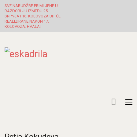
SVE NARUDŽBE PRIMLJENE U
RAZDOBLJU IZMEĐU 25.
SRPNJA I 16. KOLOVOZA BIT ĆE
REALIZIRANE NAKON 17.
KOLOVOZA. HVALA!
Petja Kokudeva