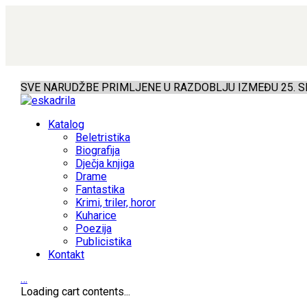
SVE NARUDŽBE PRIMLJENE U RAZDOBLJU IZMEĐU 25. SR
Katalog
Beletristika
Biografija
Dječja knjiga
Drame
Fantastika
Krimi, triler, horor
Kuharice
Poezija
Publicistika
Kontakt
…
Loading cart contents...