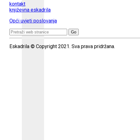
kontakt
književna eskadrila
Opći uvjeti poslovanja
Search
for:
Eskadrila © Copyright 2021. Sva prava pridržana.