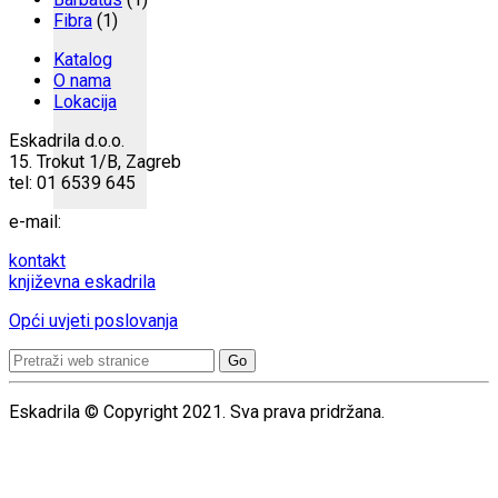
Fibra
(1)
Katalog
O nama
Lokacija
Eskadrila d.o.o.
15. Trokut 1/B, Zagreb
tel: 01 6539 645
e-mail:
kontakt
književna eskadrila
Opći uvjeti poslovanja
Search
for:
Eskadrila © Copyright 2021. Sva prava pridržana.