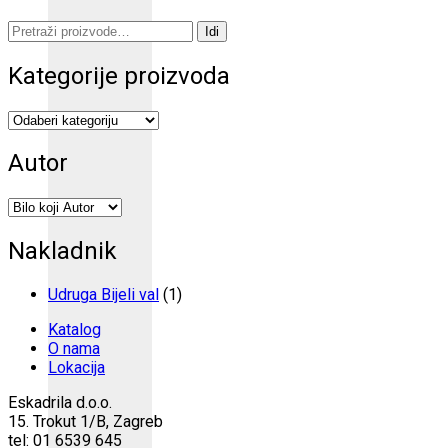
Pretraži:
Idi
Kategorije proizvoda
Autor
Nakladnik
Udruga Bijeli val
(1)
Katalog
O nama
Lokacija
Eskadrila d.o.o.
15. Trokut 1/B, Zagreb
tel: 01 6539 645