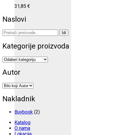
31,85
€
Naslovi
Pretraži:
Idi
Kategorije proizvoda
Autor
Nakladnik
Buybook
(2)
Katalog
O nama
Lokacija