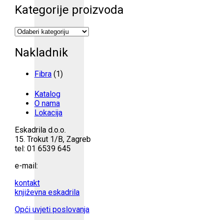
Kategorije proizvoda
Nakladnik
Fibra
(1)
Katalog
O nama
Lokacija
Eskadrila d.o.o.
15. Trokut 1/B, Zagreb
tel: 01 6539 645
e-mail:
kontakt
književna eskadrila
Opći uvjeti poslovanja