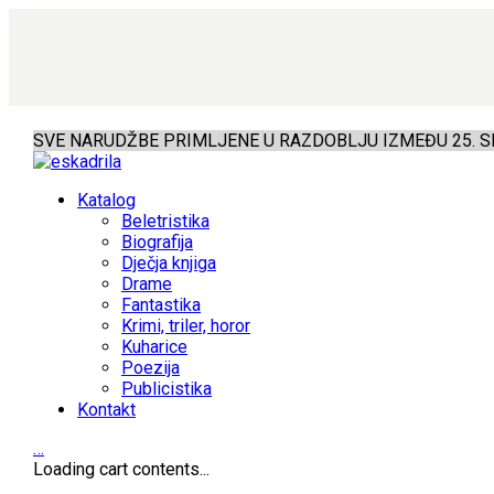
SVE NARUDŽBE PRIMLJENE U RAZDOBLJU IZMEĐU 25. SR
Katalog
Beletristika
Biografija
Dječja knjiga
Drame
Fantastika
Krimi, triler, horor
Kuharice
Poezija
Publicistika
Kontakt
…
Loading cart contents...