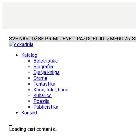
SVE NARUDŽBE PRIMLJENE U RAZDOBLJU IZMEĐU 25. SR
Katalog
Beletristika
Biografija
Dječja knjiga
Drame
Fantastika
Krimi, triler, horor
Kuharice
Poezija
Publicistika
Kontakt
…
Loading cart contents...