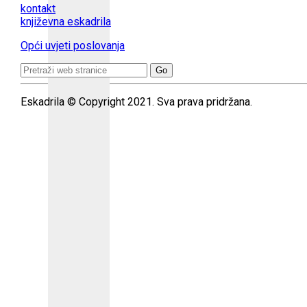
kontakt
književna eskadrila
Opći uvjeti poslovanja
Search
for:
Eskadrila © Copyright 2021. Sva prava pridržana.