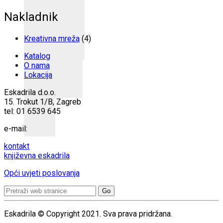
Nakladnik
Kreativna mreža
(4)
Katalog
O nama
Lokacija
Eskadrila d.o.o.
15. Trokut 1/B, Zagreb
tel: 01 6539 645
e-mail:
kontakt
književna eskadrila
Opći uvjeti poslovanja
Search
for:
Eskadrila © Copyright 2021. Sva prava pridržana.