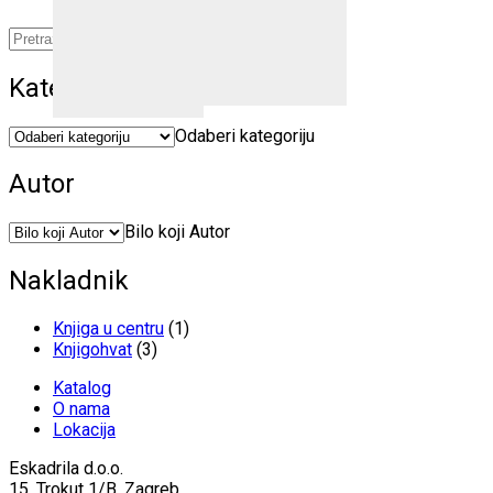
Pretraži:
Idi
Kategorije proizvoda
Odaberi kategoriju
Autor
Bilo koji Autor
Nakladnik
Knjiga u centru
(1)
Knjigohvat
(3)
Katalog
O nama
Lokacija
Eskadrila d.o.o.
15. Trokut 1/B, Zagreb