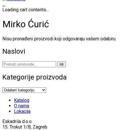
…
Loading cart contents...
Mirko Ćurić
Nisu pronađeni proizvodi koji odgovaraju vašem odabiru.
Naslovi
Pretraži:
Idi
Kategorije proizvoda
Katalog
O nama
Lokacija
Eskadrila d.o.o.
15. Trokut 1/B, Zagreb