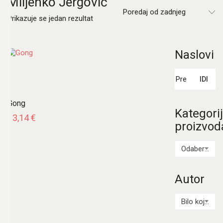
Miljenko Jergović
Poredaj od zadnjeg
Prikazuje se jedan rezultat
Naslovi
Pretraži:
IDI
Gong
Kategori
13,14
€
proizvod
Odaberi kategoriju
Autor
Bilo koji Autor