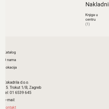
Nakladni
Knjiga u
centru
(1)
Katalog
O nama
Lokacija
Eskadrila d.o.o.
15. Trokut 1/B, Zagreb
tel: 01 6539 645
e-mail:
kontakt