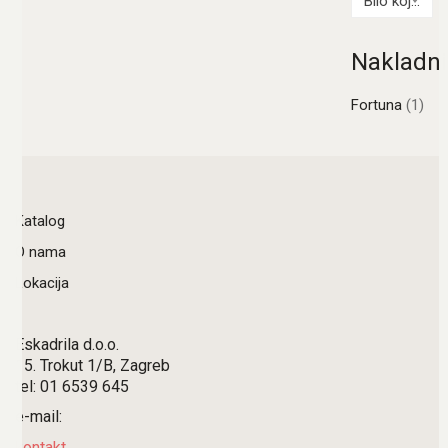
Bilo koji Autor
Nakladni
Fortuna
(1)
Katalog
O nama
Lokacija
Eskadrila d.o.o.
15. Trokut 1/B, Zagreb
tel: 01 6539 645
e-mail:
kontakt