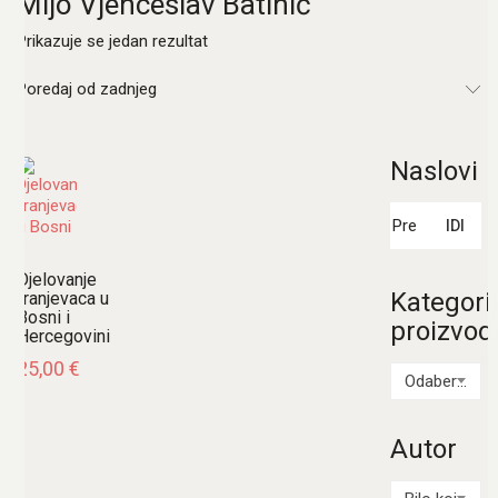
Mijo Vjenceslav Batinić
Prikazuje se jedan rezultat
Poredaj od zadnjeg
Naslovi
Pretraži:
IDI
Djelovanje
Kategori
franjevaca u
Bosni i
proizvod
Hercegovini
25,00
€
Odaberi kategoriju
Autor