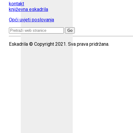
kontakt
književna eskadrila
Opći uvjeti poslovanja
Search
for:
Eskadrila © Copyright 2021. Sva prava pridržana.