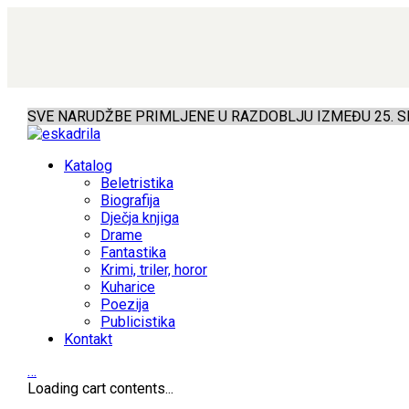
SVE NARUDŽBE PRIMLJENE U RAZDOBLJU IZMEĐU 25. SR
Katalog
Beletristika
Biografija
Dječja knjiga
Drame
Fantastika
Krimi, triler, horor
Kuharice
Poezija
Publicistika
Kontakt
…
Loading cart contents...