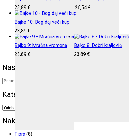
23,89
€
26,54
€
Bajke 10: Bog daj veći kup
23,89
€
Bajke 9: Mračna vremena
Bajke 8: Dobri kraljević
23,89
€
23,89
€
Naslovi
Pretraži:
Idi
Kategorije proizvoda
Odaberi kategoriju
Nakladnik
Fibra
(8)