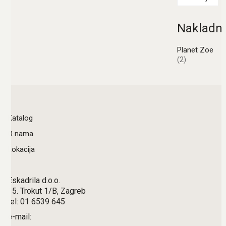
Nakladni
Planet Zoe
(2)
Katalog
O nama
Lokacija
Eskadrila d.o.o.
15. Trokut 1/B, Zagreb
tel: 01 6539 645
e-mail: