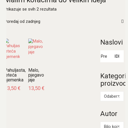
Poredano
Prikazuje se svih 2 rezultata
po
najnovijem
Poredaj od zadnjeg
Naslovi
Pretraži:
IDI
Pahuljasta,
Malo,
Kategori
leteća
pjegavo
sjemenka
jaje
proizvod
13,50
€
13,50
€
Odaberi kategoriju
Autor
Bilo koji Autor