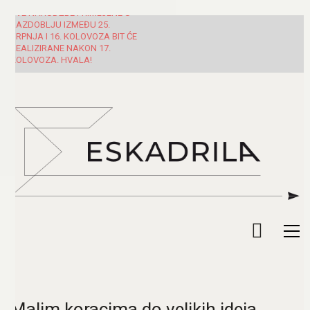
SVE NARUDŽBE PRIMLJENE U
RAZDOBLJU IZMEĐU 25.
SRPNJA I 16. KOLOVOZA BIT ĆE
REALIZIRANE NAKON 17.
KOLOVOZA. HVALA!
Malim koracima do velikih ideja