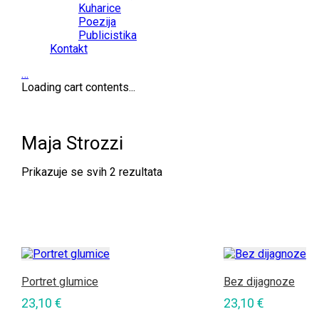
Kuharice
Poezija
Publicistika
Kontakt
…
Loading cart contents...
Maja Strozzi
Poredano
Prikazuje se svih 2 rezultata
po
najnovijem
Portret glumice
Bez dijagnoze
23,10
€
23,10
€