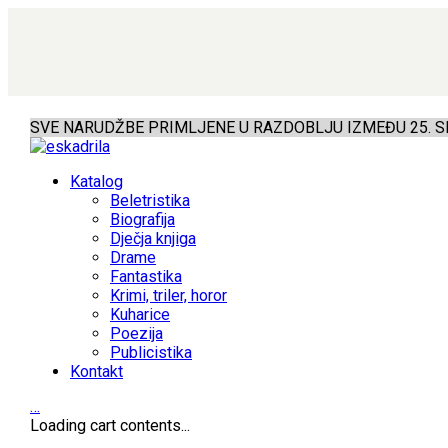
SVE NARUDŽBE PRIMLJENE U RAZDOBLJU IZMEĐU 25. SR
Katalog
Beletristika
Biografija
Dječja knjiga
Drame
Fantastika
Krimi, triler, horor
Kuharice
Poezija
Publicistika
Kontakt
…
Loading cart contents...