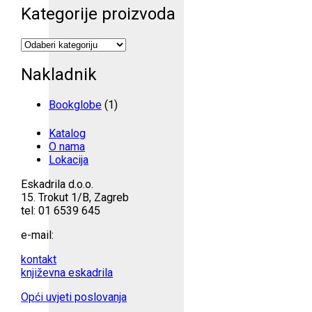
Kategorije proizvoda
Nakladnik
Bookglobe
(1)
Katalog
O nama
Lokacija
Eskadrila d.o.o.
15. Trokut 1/B, Zagreb
tel: 01 6539 645
e-mail:
kontakt
književna eskadrila
Opći uvjeti poslovanja