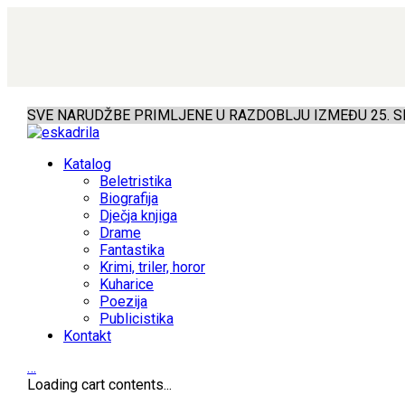
SVE NARUDŽBE PRIMLJENE U RAZDOBLJU IZMEĐU 25. SR
Katalog
Beletristika
Biografija
Dječja knjiga
Drame
Fantastika
Krimi, triler, horor
Kuharice
Poezija
Publicistika
Kontakt
…
Loading cart contents...