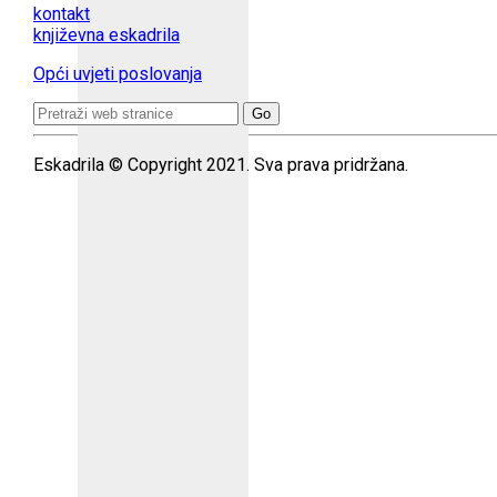
kontakt
književna eskadrila
Opći uvjeti poslovanja
Search
for:
Eskadrila © Copyright 2021. Sva prava pridržana.