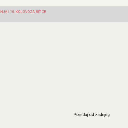
JA I 16. KOLOVOZA BIT ĆE
Poredaj od zadnjeg