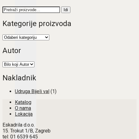
Pretraži:
Idi
Kategorije proizvoda
Autor
Nakladnik
Udruga Bijeli val
(1)
Katalog
O nama
Lokacija
Eskadrila d.o.o.
15. Trokut 1/B, Zagreb
tel: 01 6539 645