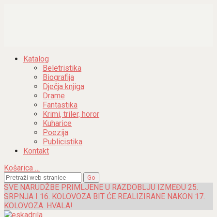
Katalog
Beletristika
Biografija
Dječja knjiga
Drame
Fantastika
Krimi, triler, horor
Kuharice
Poezija
Publicistika
Kontakt
Košarica
…
SVE NARUDŽBE PRIMLJENE U RAZDOBLJU IZMEĐU 25.
SRPNJA I 16. KOLOVOZA BIT ĆE REALIZIRANE NAKON 17.
KOLOVOZA. HVALA!