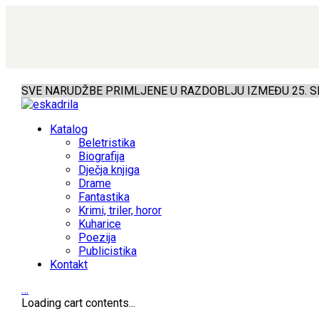
SVE NARUDŽBE PRIMLJENE U RAZDOBLJU IZMEĐU 25. SR
Katalog
Beletristika
Biografija
Dječja knjiga
Drame
Fantastika
Krimi, triler, horor
Kuharice
Poezija
Publicistika
Kontakt
…
Loading cart contents...