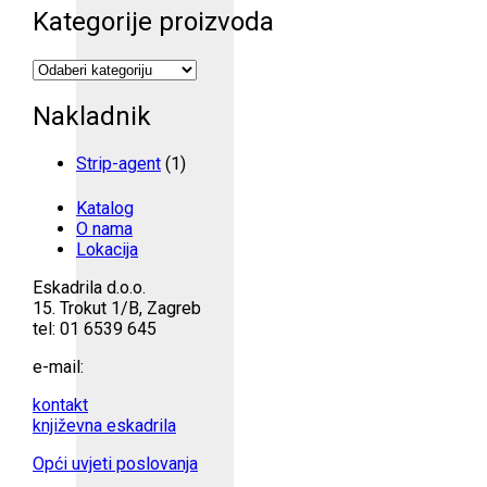
Kategorije proizvoda
Nakladnik
Strip-agent
(1)
Katalog
O nama
Lokacija
Eskadrila d.o.o.
15. Trokut 1/B, Zagreb
tel: 01 6539 645
e-mail:
kontakt
književna eskadrila
Opći uvjeti poslovanja