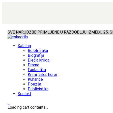
SVE NARUDŽBE PRIMLJENE U RAZDOBLJU IZMEĐU 25. SR
Katalog
Beletristika
Biografija
Dječja knjiga
Drame
Fantastika
Krimi, triler, horor
Kuharice
Poezija
Publicistika
Kontakt
…
Loading cart contents...