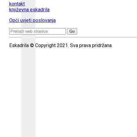
kontakt
književna eskadrila
Opći uvjeti poslovanja
Search
for:
Eskadrila © Copyright 2021. Sva prava pridržana.