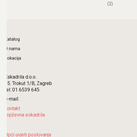
(2)
Katalog
O nama
Lokacija
Eskadrila d.o.o.
15. Trokut 1/B, Zagreb
tel: 01 6539 645
e-mail:
kontakt
književna eskadrila
Opći uvjeti poslovanja