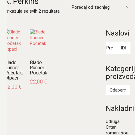
K. Perkins
Poredaj od zadnjeg
Poredano
Prikazuje se svih 2 rezultata
po
najnovijem
Naslovi
Pretraži:
IDI
Blade
Blade
Kategori
Runner…
Runner…
Početak:
Početak
proizvod
Otpaci
22,00
€
22,00
€
Odaberi kategoriju
Nakladni
Udruga
Crtani
romani šou