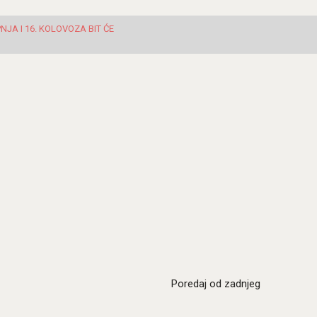
JA I 16. KOLOVOZA BIT ĆE
Poredaj od zadnjeg