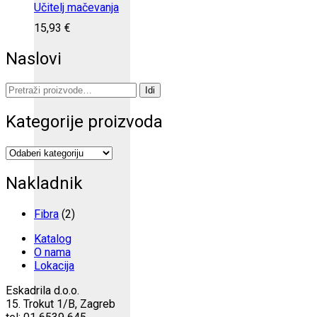
Učitelj mačevanja
15,93
€
Naslovi
Pretraži:
Idi
Kategorije proizvoda
Nakladnik
Fibra
(2)
Katalog
O nama
Lokacija
Eskadrila d.o.o.
15. Trokut 1/B, Zagreb