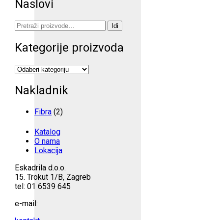
Naslovi
Pretraži:
Idi
Kategorije proizvoda
Nakladnik
Fibra
(2)
Katalog
O nama
Lokacija
Eskadrila d.o.o.
15. Trokut 1/B, Zagreb
tel: 01 6539 645
e-mail: