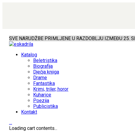
SVE NARUDŽBE PRIMLJENE U RAZDOBLJU IZMEĐU 25. SR
Katalog
Beletristika
Biografija
Dječja knjiga
Drame
Fantastika
Krimi, triler, horor
Kuharice
Poezija
Publicistika
Kontakt
…
Loading cart contents...