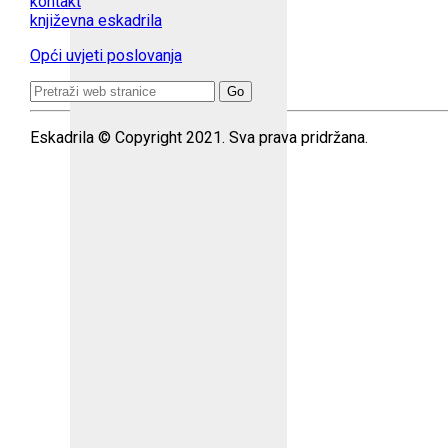
kontakt
književna eskadrila
Opći uvjeti poslovanja
Search
for:
Eskadrila © Copyright 2021. Sva prava pridržana.