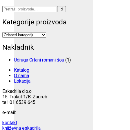
Pretraži:
Idi
Kategorije proizvoda
Nakladnik
Udruga Crtani romani šou
(1)
Katalog
O nama
Lokacija
Eskadrila d.o.o.
15. Trokut 1/B, Zagreb
tel: 01 6539 645
e-mail:
kontakt
književna eskadrila