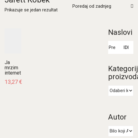
Poredaj od zadnjeg
Prikazuje se jedan rezultat
Naslovi
Pretraži:
IDI
Ja
Kategori
mrzim
internet
proizvod
13,27
€
Autor