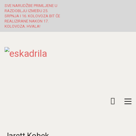
SVE NARUDŽBE PRIMLJENE U
RAZDOBLJU IZMEĐU 25.
SRPNJA I 16. KOLOVOZA BIT ĆE
REALIZIRANE NAKON 17.
KOLOVOZA. HVALA!
Jarett Kobek