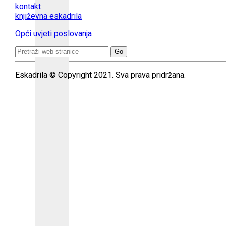
kontakt
književna eskadrila
Opći uvjeti poslovanja
Search
for:
Eskadrila © Copyright 2021. Sva prava pridržana.