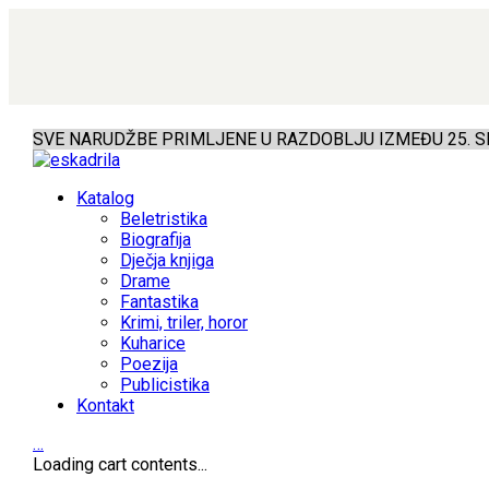
SVE NARUDŽBE PRIMLJENE U RAZDOBLJU IZMEĐU 25. SR
Katalog
Beletristika
Biografija
Dječja knjiga
Drame
Fantastika
Krimi, triler, horor
Kuharice
Poezija
Publicistika
Kontakt
…
Loading cart contents...