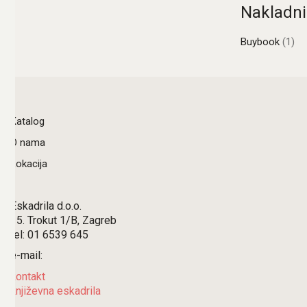
Nakladni
Buybook
(1)
Katalog
O nama
Lokacija
Eskadrila d.o.o.
15. Trokut 1/B, Zagreb
tel: 01 6539 645
e-mail:
kontakt
književna eskadrila