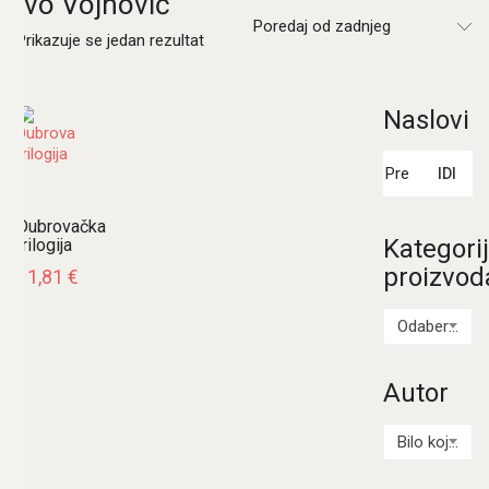
Ivo Vojnović
Poredaj od zadnjeg
Prikazuje se jedan rezultat
Naslovi
Pretraži:
IDI
Dubrovačka
Kategori
trilogija
proizvod
11,81
€
Odaberi kategoriju
Autor
Bilo koji Autor