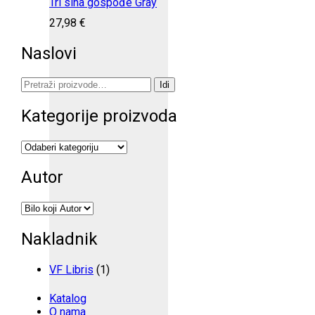
Tri sina gospođe Gray
27,98
€
Naslovi
Pretraži:
Idi
Kategorije proizvoda
Autor
Nakladnik
VF Libris
(1)
Katalog
O nama