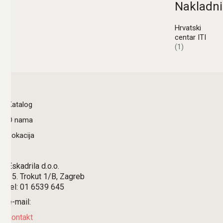
Nakladni
Hrvatski
centar ITI
(1)
Katalog
O nama
Lokacija
Eskadrila d.o.o.
15. Trokut 1/B, Zagreb
tel: 01 6539 645
e-mail:
kontakt