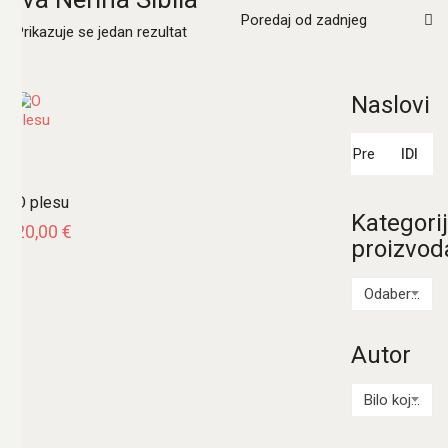
Poredaj od zadnjeg
Prikazuje se jedan rezultat
Naslovi
Pretraži:
IDI
O plesu
Kategori
20,00
€
proizvod
Odaberi kategoriju
Autor
Bilo koji Autor