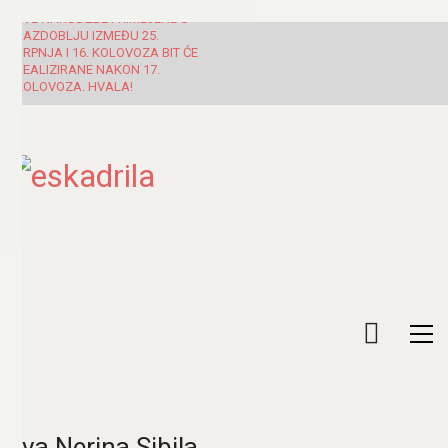
SVE NARUDŽBE PRIMLJENE U
RAZDOBLJU IZMEĐU 25.
SRPNJA I 16. KOLOVOZA BIT ĆE
REALIZIRANE NAKON 17.
KOLOVOZA. HVALA!
Iva Nerina Sibila