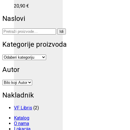
20,90
€
Naslovi
Pretraži:
Idi
Kategorije proizvoda
Autor
Nakladnik
VF Libris
(2)
Katalog
O nama
Lokacija