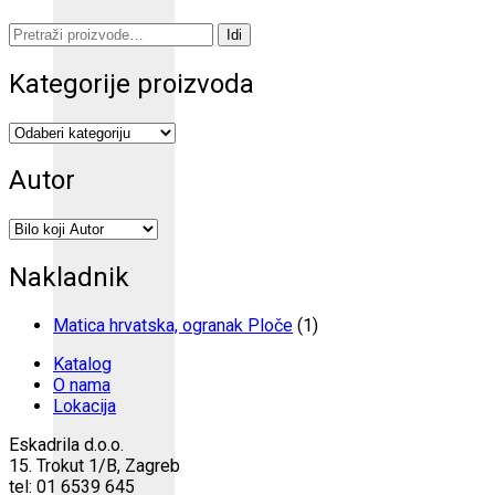
Pretraži:
Idi
Kategorije proizvoda
Autor
Nakladnik
Matica hrvatska, ogranak Ploče
(1)
Katalog
O nama
Lokacija
Eskadrila d.o.o.
15. Trokut 1/B, Zagreb
tel: 01 6539 645