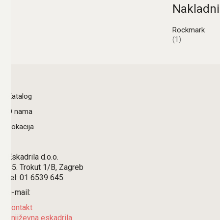
Nakladni
Rockmark
(1)
Katalog
O nama
Lokacija
Eskadrila d.o.o.
15. Trokut 1/B, Zagreb
tel: 01 6539 645
e-mail:
kontakt
književna eskadrila