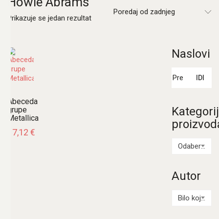
Howie Abrams
Poredaj od zadnjeg
Prikazuje se jedan rezultat
Naslovi
Pretraži:
IDI
Abeceda
Kategori
grupe
Metallica
proizvod
17,12
€
Odaberi kategoriju
Autor
Bilo koji Autor