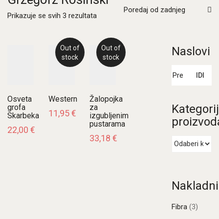
Poredaj od zadnjeg
Poredano
Prikazuje se svih 3 rezultata
po
najnovijem
Out of
Out of
Naslovi
stock
stock
Pretraži:
IDI
Osveta
Western
Žalopojka
Kategori
grofa
za
11,95
€
Skarbeka
izgubljenim
proizvod
pustarama
22,00
€
33,18
€
Nakladni
Fibra
(3)