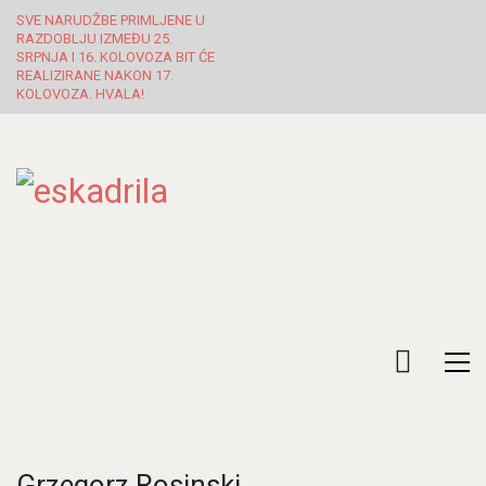
SVE NARUDŽBE PRIMLJENE U
RAZDOBLJU IZMEĐU 25.
SRPNJA I 16. KOLOVOZA BIT ĆE
REALIZIRANE NAKON 17.
KOLOVOZA. HVALA!
Grzegorz Rosinski