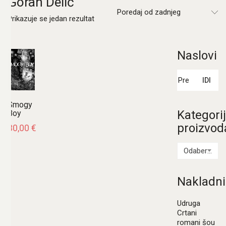
Goran Delić
Poredaj od zadnjeg
Prikazuje se jedan rezultat
Naslovi
Pretraži:
IDI
Smogy
Kategori
Boy
proizvod
30,00
€
Odaberi kategoriju
Nakladni
Udruga
Crtani
romani šou