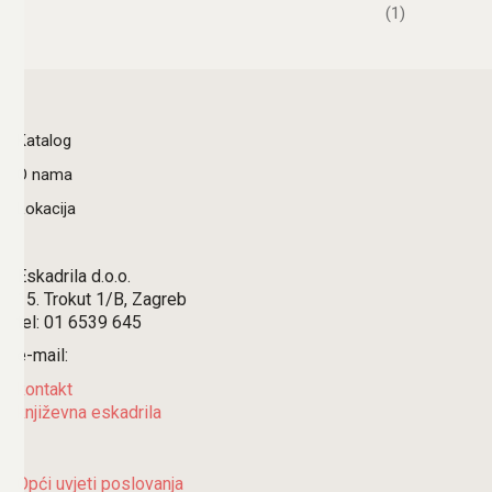
(1)
Katalog
O nama
Lokacija
Eskadrila d.o.o.
15. Trokut 1/B, Zagreb
tel: 01 6539 645
e-mail:
kontakt
književna eskadrila
Opći uvjeti poslovanja