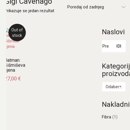
Gigi Cavenago
Poredaj od zadnjeg
Prikazuje se jedan rezultat
Out of
Naslovi
stock
Pretraži:
IDI
Batman:
Kategori
Šišmiševa
sjena
proizvod
27,00
€
Odaberi kategoriju
Nakladni
Fibra
(1)