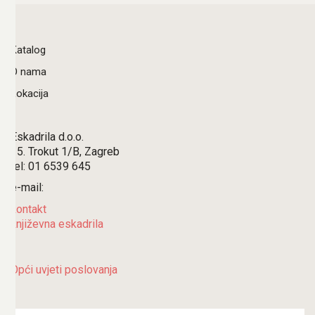
Katalog
O nama
Lokacija
Eskadrila d.o.o.
15. Trokut 1/B, Zagreb
tel: 01 6539 645
e-mail:
kontakt
književna eskadrila
Opći uvjeti poslovanja
Search