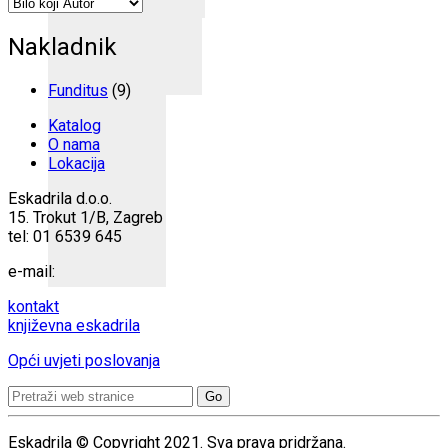
Nakladnik
Funditus
(9)
Katalog
O nama
Lokacija
Eskadrila d.o.o.
15. Trokut 1/B, Zagreb
tel: 01 6539 645
e-mail:
kontakt
književna eskadrila
Opći uvjeti poslovanja
Search
for:
Eskadrila © Copyright 2021. Sva prava pridržana.