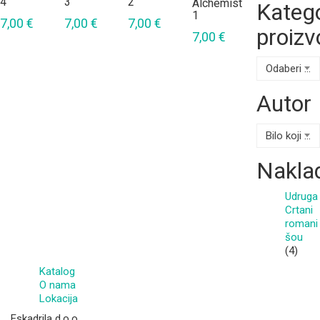
4
3
2
Alchemist
Katego
1
7,00
€
7,00
€
7,00
€
proizv
7,00
€
Odaberi kategoriju
Autor
Bilo koji Autor
Nakla
Udruga
Crtani
romani
šou
(4)
Katalog
O nama
Lokacija
Eskadrila d.o.o.