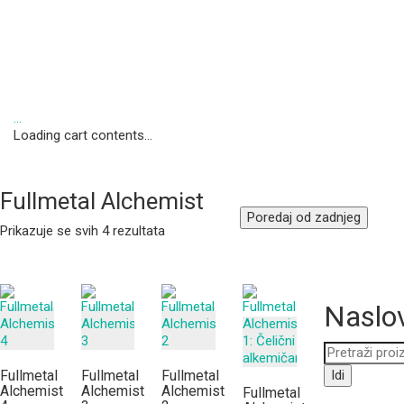
…
Loading cart contents...
Fullmetal Alchemist
Poredaj od zadnjeg
Poredano
Prikazuje se svih 4 rezultata
po
najnovijem
Naslov
Pretraži:
Idi
Fullmetal
Fullmetal
Fullmetal
Alchemist
Alchemist
Alchemist
Fullmetal